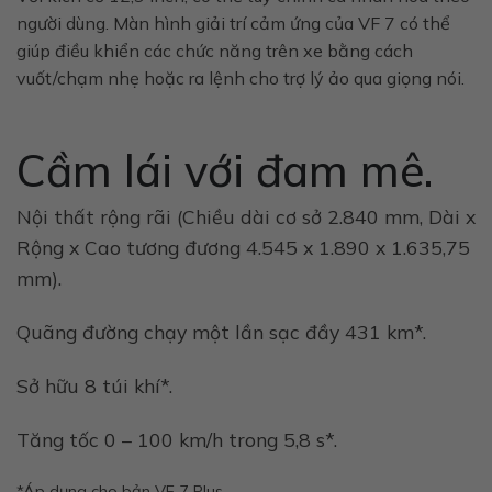
người dùng. Màn hình giải trí cảm ứng của VF 7 có thể
giúp điều khiển các chức năng trên xe bằng cách
vuốt/chạm nhẹ hoặc ra lệnh cho trợ lý ảo qua giọng nói.
Cầm lái với đam mê.
Nội thất rộng rãi (Chiều dài cơ sở 2.840 mm, Dài x
Rộng x Cao tương đương 4.545 x 1.890 x 1.635,75
mm).
Quãng đường chạy một lần sạc đầy 431 km*.
Sở hữu 8 túi khí*.
Tăng tốc 0 – 100 km/h trong 5,8 s*.
*Áp dụng cho bản VF 7 Plus.