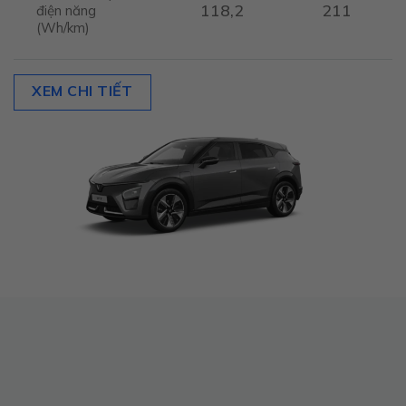
118,2
211
điện năng
(Wh/km)
XEM CHI TIẾT