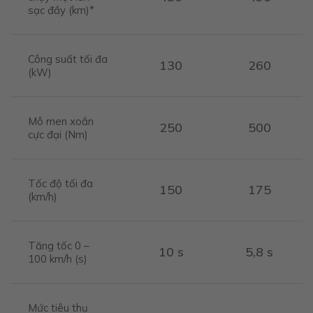
sạc đầy (km)*
Công suất tối đa
130
260
(kW)
Mô men xoắn
250
500
cực đại (Nm)
Tốc độ tối đa
150
175
(km/h)
Tăng tốc 0 –
10 s
5,8 s
100 km/h (s)
Mức tiêu thụ