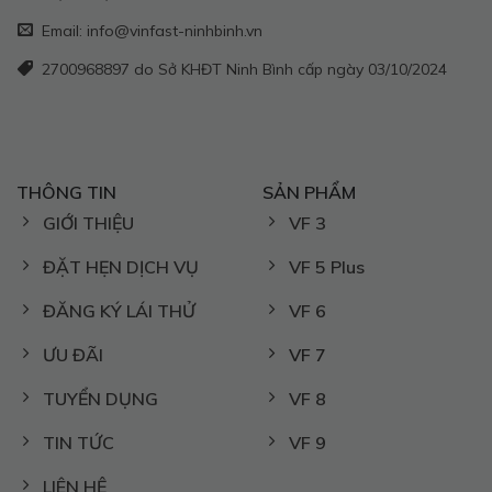
Email: info@vinfast-ninhbinh.vn
2700968897 do Sở KHĐT Ninh Bình cấp ngày 03/10/2024
THÔNG TIN
SẢN PHẨM
GIỚI THIỆU
VF 3
ĐẶT HẸN DỊCH VỤ
VF 5 Plus
ĐĂNG KÝ LÁI THỬ
VF 6
ƯU ĐÃI
VF 7
TUYỂN DỤNG
VF 8
TIN TỨC
VF 9
LIÊN HỆ