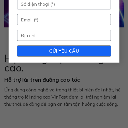
Hệ thống trợ lái nâng
cao.
Hỗ trợ lái trên đường cao tốc
Ứng dụng công nghệ và trang thiết bị hiện đại nhất, hệ
thống trợ lái nâng cao VinFast đem lại trải nghiệm lái
thư thái, dễ dàng để bạn an tâm tận hưởng cuộc sống.