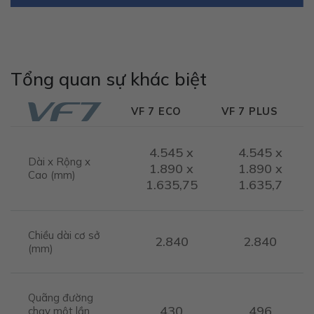
Tổng quan sự khác biệt
VF 7 ECO
VF 7 PLUS
4.545 x
4.545 x
Dài x Rộng x
1.890 x
1.890 x
Cao (mm)
1.635,75
1.635,7
Chiều dài cơ sở
2.840
2.840
(mm)
Quãng đường
430
496
chạy một lần