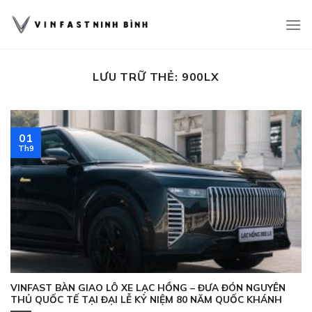
Bỏ
qua
nội
dung
LƯU TRỮ THẺ:
900LX
01
Th9
VINFAST BÀN GIAO LÔ XE LẠC HỒNG – ĐƯA ĐÓN NGUYÊN
THỦ QUỐC TẾ TẠI ĐẠI LỄ KỶ NIỆM 80 NĂM QUỐC KHÁNH