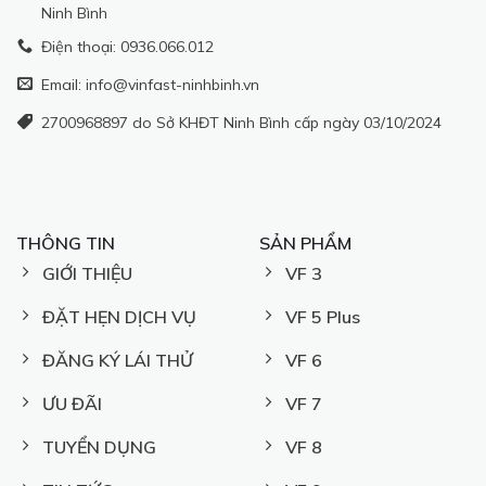
Ninh Bình
Điện thoại: 0936.066.012
Email: info@vinfast-ninhbinh.vn
2700968897 do Sở KHĐT Ninh Bình cấp ngày 03/10/2024
THÔNG TIN
SẢN PHẨM
GIỚI THIỆU
VF 3
ĐẶT HẸN DỊCH VỤ
VF 5 Plus
ĐĂNG KÝ LÁI THỬ
VF 6
ƯU ĐÃI
VF 7
TUYỂN DỤNG
VF 8