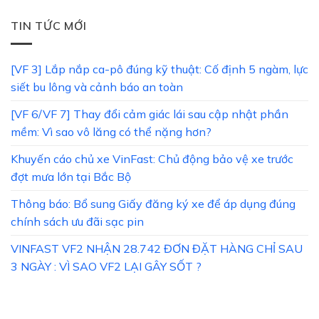
TIN TỨC MỚI
[VF 3] Lắp nắp ca-pô đúng kỹ thuật: Cố định 5 ngàm, lực
siết bu lông và cảnh báo an toàn
[VF 6/VF 7] Thay đổi cảm giác lái sau cập nhật phần
mềm: Vì sao vô lăng có thể nặng hơn?
Khuyến cáo chủ xe VinFast: Chủ động bảo vệ xe trước
đợt mưa lớn tại Bắc Bộ
Thông báo: Bổ sung Giấy đăng ký xe để áp dụng đúng
chính sách ưu đãi sạc pin
VINFAST VF2 NHẬN 28.742 ĐƠN ĐẶT HÀNG CHỈ SAU
3 NGÀY : VÌ SAO VF2 LẠI GÂY SỐT ?