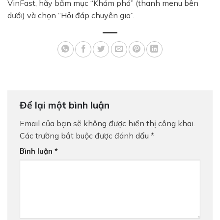
VinFast, hãy bấm mục “Khám phá” (thanh menu bên
dưới) và chọn “Hỏi đáp chuyên gia”.
Để lại một bình luận
Email của bạn sẽ không được hiển thị công khai.
Các trường bắt buộc được đánh dấu
*
Bình luận
*
BÁO GIÁ LĂN BÁNH & LÁI
THỬ XE
Nhận báo giá lăn bánh và lái thử xe VinFast