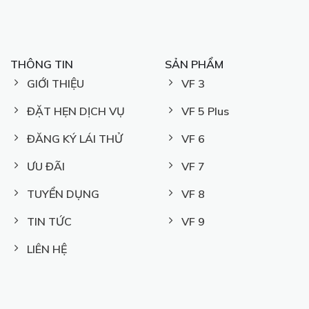
THÔNG TIN
SẢN PHẨM
GIỚI THIỆU
VF 3
ĐẶT HẸN DỊCH VỤ
VF 5 Plus
ĐĂNG KÝ LÁI THỬ
VF 6
ƯU ĐÃI
VF 7
TUYỂN DỤNG
VF 8
TIN TỨC
VF 9
LIÊN HỆ