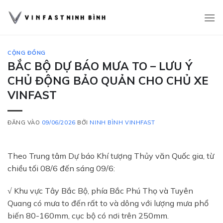
Bỏ
qua
nội
dung
CỘNG ĐỒNG
BẮC BỘ DỰ BÁO MƯA TO – LƯU Ý
CHỦ ĐỘNG BẢO QUẢN CHO CHỦ XE
VINFAST
ĐĂNG VÀO
09/06/2026
BỞI
NINH BÌNH VINHFAST
Theo Trung tâm Dự báo Khí tượng Thủy văn Quốc gia, từ
chiều tối 08/6 đến sáng 09/6:
√ Khu vực Tây Bắc Bộ, phía Bắc Phú Thọ và Tuyên
Quang có mưa to đến rất to và dông với lượng mưa phổ
biến 80-160mm, cục bộ có nơi trên 250mm.