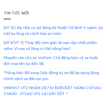
TIN TỨC MỚI
[VF 3] Lắp nắp ca-pô đúng kỹ thuật: Cố định 5 ngàm, lực
siết bu lông và cảnh báo an toàn
[VF 6/VF 7] Thay đổi cảm giác lái sau cập nhật phần
mềm: Vì sao vô lăng có thể nặng hơn?
Khuyến cáo chủ xe VinFast: Chủ động bảo vệ xe trước
đợt mưa lớn tại Bắc Bộ
Thông báo: Bổ sung Giấy đăng ký xe để áp dụng đúng
chính sách ưu đãi sạc pin
VINFAST VF2 NHẬN 28.742 ĐƠN ĐẶT HÀNG CHỈ SAU
3 NGÀY : VÌ SAO VF2 LẠI GÂY SỐT ?