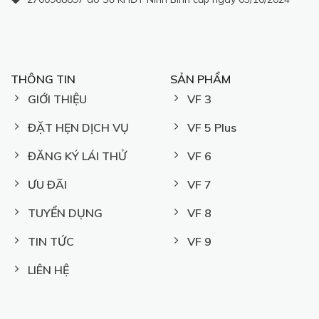
THÔNG TIN
SẢN PHẨM
GIỚI THIỆU
VF 3
ĐẶT HẸN DỊCH VỤ
VF 5 Plus
ĐĂNG KÝ LÁI THỬ
VF 6
ƯU ĐÃI
VF 7
TUYỂN DỤNG
VF 8
TIN TỨC
VF 9
LIÊN HỆ