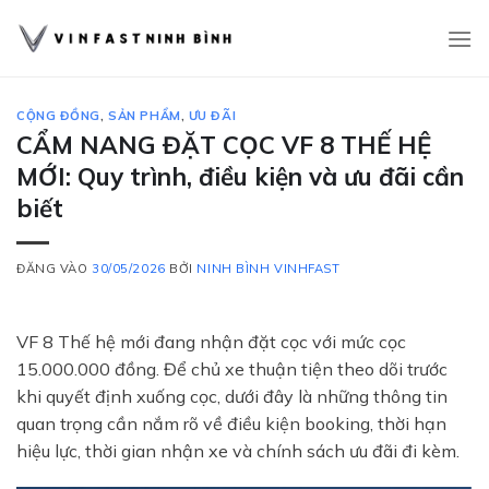
Bỏ
qua
nội
dung
CỘNG ĐỒNG
,
SẢN PHẨM
,
ƯU ĐÃI
CẨM NANG ĐẶT CỌC VF 8 THẾ HỆ
MỚI: Quy trình, điều kiện và ưu đãi cần
biết
ĐĂNG VÀO
30/05/2026
BỞI
NINH BÌNH VINHFAST
VF 8 Thế hệ mới đang nhận đặt cọc với mức cọc
15.000.000 đồng. Để chủ xe thuận tiện theo dõi trước
khi quyết định xuống cọc, dưới đây là những thông tin
quan trọng cần nắm rõ về điều kiện booking, thời hạn
hiệu lực, thời gian nhận xe và chính sách ưu đãi đi kèm.