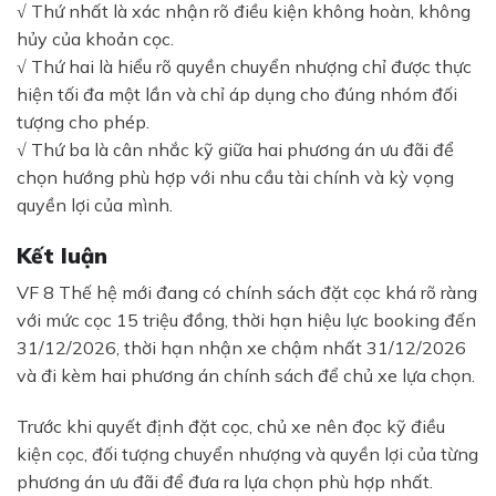
√ Thứ nhất là xác nhận rõ điều kiện không hoàn, không
hủy của khoản cọc.
√ Thứ hai là hiểu rõ quyền chuyển nhượng chỉ được thực
hiện tối đa một lần và chỉ áp dụng cho đúng nhóm đối
tượng cho phép.
×
√ Thứ ba là cân nhắc kỹ giữa hai phương án ưu đãi để
chọn hướng phù hợp với nhu cầu tài chính và kỳ vọng
quyền lợi của mình.
BÁO GIÁ LĂN BÁNH & LÁI
THỬ XE
Kết luận
Nhận báo giá lăn bánh và lái thử xe VinFast
VF 8 Thế hệ mới đang có chính sách đặt cọc khá rõ ràng
với mức cọc 15 triệu đồng, thời hạn hiệu lực booking đến
31/12/2026, thời hạn nhận xe chậm nhất 31/12/2026
Trả hết
Trả góp
và đi kèm hai phương án chính sách để chủ xe lựa chọn.
Trước khi quyết định đặt cọc, chủ xe nên đọc kỹ điều
kiện cọc, đối tượng chuyển nhượng và quyền lợi của từng
phương án ưu đãi để đưa ra lựa chọn phù hợp nhất.