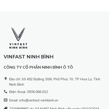
VINFAST NINH BÌNH
CÔNG TY CỔ PHẦN NINH BÌNH Ô TÔ
Địa chỉ: Số 492 Đường 30/6, Phố Phúc Trì, TP Hoa Lư, Tỉnh
Ninh Bình
Điện thoại: 0936.066.012
Email: info@vinfast-ninhbinh.vn
2700968897 do Sở KHĐT Ninh Bình cấp ngày 03/10/2024