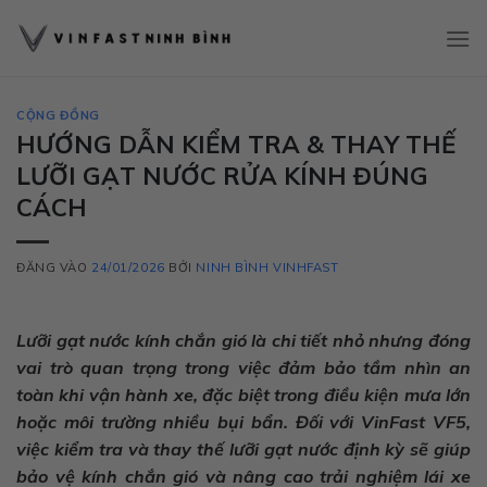
Bỏ
qua
nội
dung
CỘNG ĐỒNG
HƯỚNG DẪN KIỂM TRA & THAY THẾ
LƯỠI GẠT NƯỚC RỬA KÍNH ĐÚNG
CÁCH
ĐĂNG VÀO
24/01/2026
BỞI
NINH BÌNH VINHFAST
Lưỡi gạt nước kính chắn gió là chi tiết nhỏ nhưng đóng
vai trò quan trọng trong việc đảm bảo tầm nhìn an
toàn khi vận hành xe, đặc biệt trong điều kiện mưa lớn
hoặc môi trường nhiều bụi bẩn. Đối với VinFast VF5,
việc kiểm tra và thay thế lưỡi gạt nước định kỳ sẽ giúp
bảo vệ kính chắn gió và nâng cao trải nghiệm lái xe