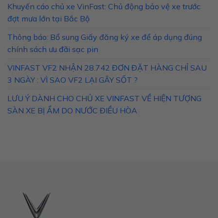
Khuyến cáo chủ xe VinFast: Chủ động bảo vệ xe trước
đợt mưa lớn tại Bắc Bộ
Thông báo: Bổ sung Giấy đăng ký xe để áp dụng đúng
chính sách ưu đãi sạc pin
VINFAST VF2 NHẬN 28.742 ĐƠN ĐẶT HÀNG CHỈ SAU
3 NGÀY : VÌ SAO VF2 LẠI GÂY SỐT ?
LƯU Ý DÀNH CHO CHỦ XE VINFAST VỀ HIỆN TƯỢNG
SÀN XE BỊ ẨM DO NƯỚC ĐIỀU HÒA