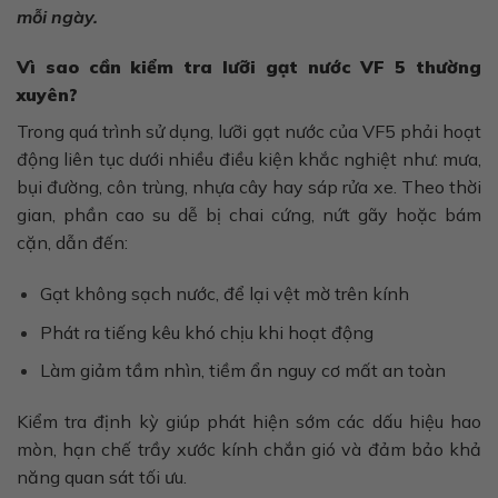
mỗi ngày.
Vì sao cần kiểm tra lưỡi gạt nước VF 5 thường
xuyên?
Trong quá trình sử dụng, lưỡi gạt nước của VF5 phải hoạt
động liên tục dưới nhiều điều kiện khắc nghiệt như: mưa,
bụi đường, côn trùng, nhựa cây hay sáp rửa xe. Theo thời
gian, phần cao su dễ bị chai cứng, nứt gãy hoặc bám
cặn, dẫn đến:
Gạt không sạch nước, để lại vệt mờ trên kính
Phát ra tiếng kêu khó chịu khi hoạt động
Làm giảm tầm nhìn, tiềm ẩn nguy cơ mất an toàn
Kiểm tra định kỳ giúp phát hiện sớm các dấu hiệu hao
mòn, hạn chế trầy xước kính chắn gió và đảm bảo khả
năng quan sát tối ưu.