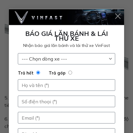
×
BÁO GIÁ LĂN BÁNH & LÁI
THỬ XE
Nhận báo giá lăn bánh và lái thử xe VinFast
Trả hết
Trả góp
5. Đẩy lưỡi gạt mới dọc theo thanh ray đến khi nghe
tiếng “click”
6. Đặt cần gạt nước trở lại vị trí ban đầu và kiểm tra độ
chắc chắn