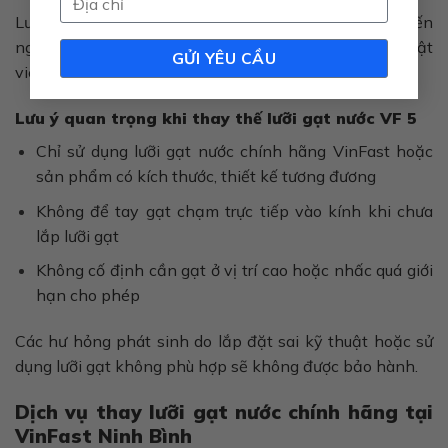
Lưu ý: Đối với lưỡi gạt nước phía sau, VinFast khuyến
nghị chủ xe đến Xưởng dịch vụ VinFast để được kỹ thuật
viên hỗ trợ thay thế đúng quy chuẩn.
Lưu ý quan trọng khi thay thế lưỡi gạt nước VF 5
Chỉ sử dụng lưỡi gạt nước chính hãng VinFast hoặc
sản phẩm có kích thước, thiết kế tương đương
Không để tay gạt chạm trực tiếp vào kính khi chưa
lắp lưỡi gạt
Không cố định cần gạt ở vị trí cao hoặc nhấc quá giới
hạn cho phép
Các hư hỏng phát sinh do lắp đặt sai kỹ thuật hoặc sử
dụng lưỡi gạt không phù hợp sẽ không được bảo hành.
Dịch vụ thay lưỡi gạt nước chính hãng tại
VinFast Ninh Bình