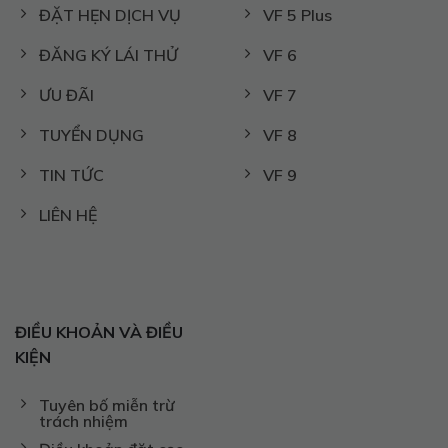
ĐẶT HẸN DỊCH VỤ
VF 5 Plus
ĐĂNG KÝ LÁI THỬ
VF 6
ƯU ĐÃI
VF 7
TUYỂN DỤNG
VF 8
TIN TỨC
VF 9
LIÊN HỆ
ĐIỀU KHOẢN VÀ ĐIỀU
KIỆN
Tuyên bố miễn trừ
trách nhiệm