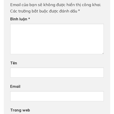
Email của bạn sẽ không được hiển thị công khai.
BÁO GIÁ LĂN BÁNH & LÁI
Các trường bắt buộc được đánh dấu
*
THỬ XE
Bình luận
*
Nhận báo giá lăn bánh và lái thử xe VinFast
Trả hết
Trả góp
Tên
Email
Trang web