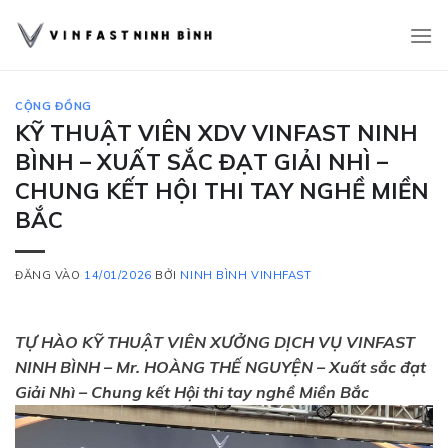
Bỏ
qua
nội
dung
CỘNG ĐỒNG
KỸ THUẬT VIÊN XDV VINFAST NINH
BÌNH – XUẤT SẮC ĐẠT GIẢI NHÌ –
CHUNG KẾT HỘI THI TAY NGHỀ MIỀN
BẮC
ĐĂNG VÀO
14/01/2026
BỞI
NINH BÌNH VINHFAST
TỰ HÀO KỸ THUẬT VIÊN XƯỞNG DỊCH VỤ VINFAST
NINH BÌNH – Mr. HOÀNG THẾ NGUYỆN – Xuất sắc đạt
Giải Nhì – Chung kết Hội thi tay nghề Miền Bắc