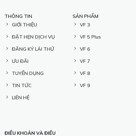
THÔNG TIN
SẢN PHẨM
GIỚI THIỆU
VF 3
ĐẶT HẸN DỊCH VỤ
VF 5 Plus
ĐĂNG KÝ LÁI THỬ
VF 6
ƯU ĐÃI
VF 7
TUYỂN DỤNG
VF 8
TIN TỨC
VF 9
LIÊN HỆ
ĐIỀU KHOẢN VÀ ĐIỀU