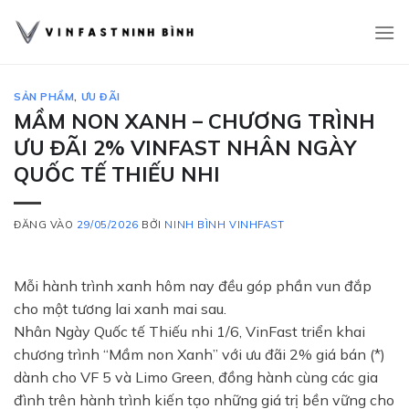
Bỏ
qua
nội
dung
SẢN PHẨM
,
ƯU ĐÃI
MẦM NON XANH – CHƯƠNG TRÌNH
ƯU ĐÃI 2% VINFAST NHÂN NGÀY
QUỐC TẾ THIẾU NHI
ĐĂNG VÀO
29/05/2026
BỞI
NINH BÌNH VINHFAST
Mỗi hành trình xanh hôm nay đều góp phần vun đắp
cho một tương lai xanh mai sau.
Nhân Ngày Quốc tế Thiếu nhi 1/6, VinFast triển khai
chương trình “Mầm non Xanh” với ưu đãi 2% giá bán (*)
dành cho VF 5 và Limo Green, đồng hành cùng các gia
đình trên hành trình kiến tạo những giá trị bền vững cho