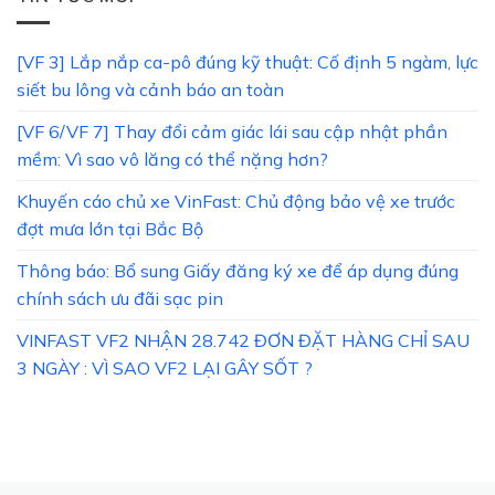
[VF 3] Lắp nắp ca-pô đúng kỹ thuật: Cố định 5 ngàm, lực
siết bu lông và cảnh báo an toàn
[VF 6/VF 7] Thay đổi cảm giác lái sau cập nhật phần
mềm: Vì sao vô lăng có thể nặng hơn?
Khuyến cáo chủ xe VinFast: Chủ động bảo vệ xe trước
đợt mưa lớn tại Bắc Bộ
Thông báo: Bổ sung Giấy đăng ký xe để áp dụng đúng
chính sách ưu đãi sạc pin
VINFAST VF2 NHẬN 28.742 ĐƠN ĐẶT HÀNG CHỈ SAU
3 NGÀY : VÌ SAO VF2 LẠI GÂY SỐT ?