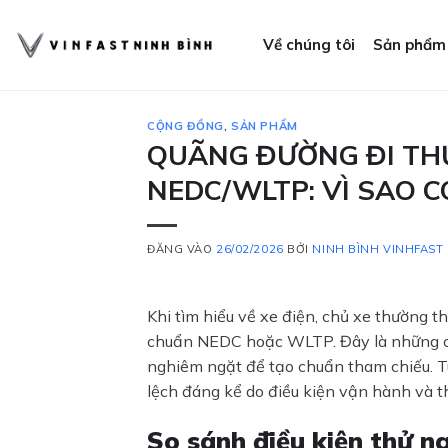
Bỏ
qua
Về chúng tôi
Sản phẩm
nội
dung
CỘNG ĐỒNG
,
SẢN PHẨM
QUÃNG ĐƯỜNG ĐI THỰ
NEDC/WLTP: VÌ SAO 
ĐĂNG VÀO
26/02/2026
BỞI
NINH BÌNH VINHFAST
Khi tìm hiểu về xe điện, chủ xe thường 
chuẩn NEDC hoặc WLTP. Đây là những chu
nghiêm ngặt để tạo chuẩn tham chiếu. Tu
lệch đáng kể do điều kiện vận hành và t
So sánh điều kiện thử n