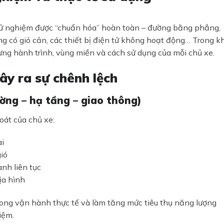
 thử nghiệm được “chuẩn hóa” hoàn toàn – đường bằng phẳng,
ng có gió cản, các thiết bị điện tử không hoạt động… Trong kh
 từng hành trình, vùng miền và cách sử dụng của mỗi chủ xe.
ây ra sự chênh lệch
ường – hạ tầng – giao thông)
át của chủ xe:
ài
gió
nh liên tục
ịa hình
rong vận hành thực tế và làm tăng mức tiêu thụ năng lượng
iệm.