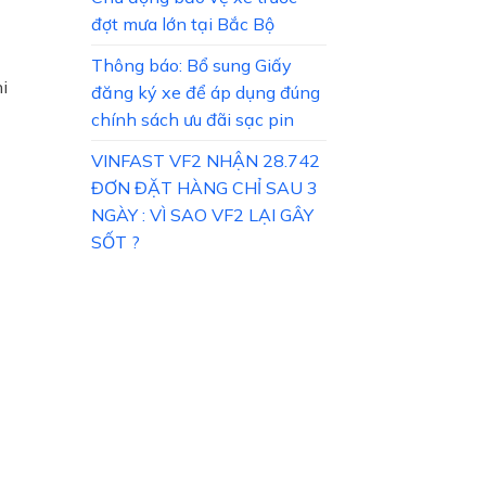
đợt mưa lớn tại Bắc Bộ
Thông báo: Bổ sung Giấy
i
đăng ký xe để áp dụng đúng
chính sách ưu đãi sạc pin
VINFAST VF2 NHẬN 28.742
ĐƠN ĐẶT HÀNG CHỈ SAU 3
NGÀY : VÌ SAO VF2 LẠI GÂY
SỐT ?