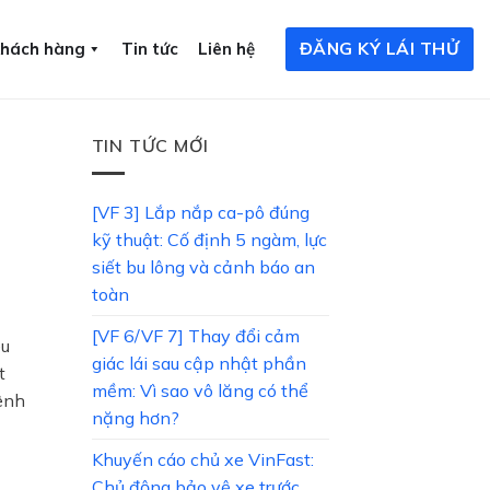
ĐĂNG KÝ LÁI THỬ
khách hàng
Tin tức
Liên hệ
TIN TỨC MỚI
[VF 3] Lắp nắp ca-pô đúng
kỹ thuật: Cố định 5 ngàm, lực
siết bu lông và cảnh báo an
toàn
[VF 6/VF 7] Thay đổi cảm
êu
giác lái sau cập nhật phần
t
mềm: Vì sao vô lăng có thể
hênh
nặng hơn?
Khuyến cáo chủ xe VinFast:
Chủ động bảo vệ xe trước