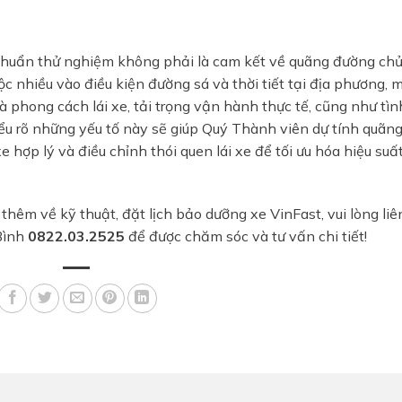
chuẩn thử nghiệm không phải là cam kết về quãng đường chủ
c nhiều vào điều kiện đường sá và thời tiết tại địa phương, 
và phong cách lái xe, tải trọng vận hành thực tế, cũng như tìn
iểu rõ những yếu tố này sẽ giúp Quý Thành viên dự tính quãn
 hợp lý và điều chỉnh thói quen lái xe để tối ưu hóa hiệu suấ
hêm về kỹ thuật, đặt lịch bảo dưỡng xe VinFast, vui lòng liê
Bình
0822.03.2525
để được chăm sóc và tư vấn chi tiết!