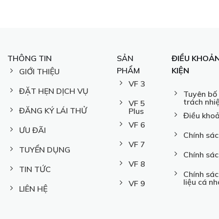
THÔNG TIN
SẢN
ĐIỀU KHOẢN
PHẨM
KIỆN
GIỚI THIỆU
VF 3
ĐẶT HẸN DỊCH VỤ
Tuyên bố 
trách nhi
VF 5
ĐĂNG KÝ LÁI THỬ
Plus
Điều khoả
VF 6
ƯU ĐÃI
Chính sác
VF 7
TUYỂN DỤNG
Chính sác
VF 8
TIN TỨC
Chính sác
liệu cá n
VF 9
LIÊN HỆ