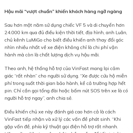
Hậu mãi “vượt chuẩn” khiến khách hàng ngỡ ngàng
Sau hơn một năm sử dụng chiếc VF 5 và di chuyển hơn
24.000 km qua đủ điều kiện thời tiết, địa hình, anh Luân,
chủ kênh LuMiGo cho biết điều khiến anh thay đổi góc
nhìn nhiều nhất về xe điện không chỉ là chi phí vận
hành mà còn là chất lượng dịch vụ hậu mãi.
Theo anh, hệ thống hỗ trợ của VinFast mang lại cảm
giác “rất nhàn” cho người sử dụng. “Xe được cứu hộ miễn
phí trong suốt thời gian bảo hành, kể cả trường hợp hết
pin. Chỉ cần gọi tổng đài hoặc bấm nút SOS trên xe là có
người hỗ trợ ngay”, anh chia sẻ.
Điều khiến chủ xe này đánh giá cao hơn cả là cách
VinFast tiếp nhận và xử lý các vấn đề phát sinh. “Khi
gặp vấn đề, phía kỹ thuật gọi điện hỗ trợ rất nhanh.