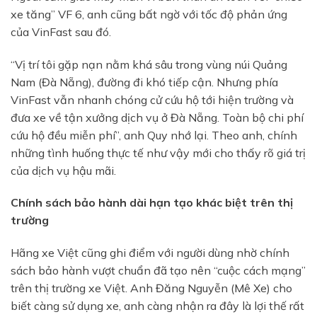
xe tăng” VF 6, anh cũng bất ngờ với tốc độ phản ứng
của VinFast sau đó.
“Vị trí tôi gặp nạn nằm khá sâu trong vùng núi Quảng
Nam (Đà Nẵng), đường đi khó tiếp cận. Nhưng phía
VinFast vẫn nhanh chóng cử cứu hộ tới hiện trường và
đưa xe về tận xưởng dịch vụ ở Đà Nẵng. Toàn bộ chi phí
cứu hộ đều miễn phí”, anh Quy nhớ lại. Theo anh, chính
những tình huống thực tế như vậy mới cho thấy rõ giá trị
của dịch vụ hậu mãi.
Chính sách bảo hành dài hạn tạo khác biệt trên thị
trường
Hãng xe Việt cũng ghi điểm với người dùng nhờ chính
sách bảo hành vượt chuẩn đã tạo nên “cuộc cách mạng”
trên thị trường xe Việt. Anh Đăng Nguyễn (Mê Xe) cho
biết càng sử dụng xe, anh càng nhận ra đây là lợi thế rất