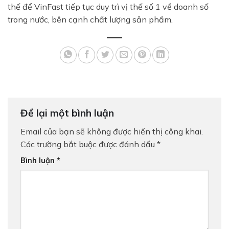
Nhận báo giá lăn bánh và lái thử xe VinFast
thế để VinFast tiếp tục duy trì vị thế số 1 về doanh số
trong nước, bên cạnh chất lượng sản phẩm.
Trả hết
Trả góp
Để lại một bình luận
Email của bạn sẽ không được hiển thị công khai.
Các trường bắt buộc được đánh dấu
*
Bình luận
*