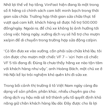
Nhờ lợi thế về hạ tầng, VinFast hiện đang là một trong
số ít hãng có chính sách cam kết minh bạch trong thời
gian sửa chữa. Trường hợp thời gian sửa chữa thực tế
vượt quá cam kết, khách hàng sẽ được hỗ trợ 500.000
đồng/ngày. Ngoài ra, để chủ xe không bị ảnh hưởng tới
công việc hàng ngày, xưởng dịch vụ sẽ hỗ trợ cho mượn
xe/pin để di chuyển trong trường hợp sửa động cơ/pin.
“Có lần đưa xe vào xưởng, cần phải sửa chữa khá lâu, tôi
còn được cho mượn một chiếc VF 7 – ‘xịn’ hơn cả chiếc
VF 5 tôi đang đi. Đúng là chưa thấy hãng xe nào tận tâm
với khách hàng như vậy”, anh Hoàng Bách, một chủ xe ở
Hà Nội kể lại trải nghiệm khó quên khi đi sửa xe.
×
Trong bối cảnh thị trường ô tô Việt Nam ngày càng đa
dạng về sản phẩm, phân khúc, nhiều chuyên gia cho
BÁO GIÁ LĂN BÁNH & LÁI
rằng dịch vụ hậu mãi sẽ trở thành yếu tố quyết định khả
THỬ XE
năng giữ chân khách hàng lâu dài. Đây được cho là lợi