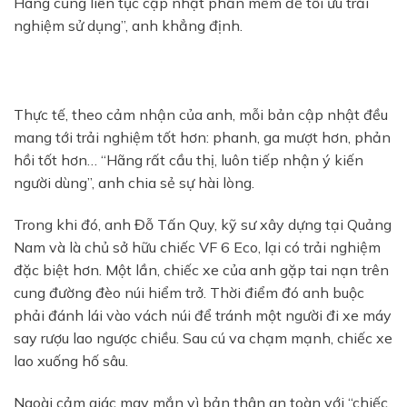
Hãng cũng liên tục cập nhật phần mềm để tối ưu trải
nghiệm sử dụng”, anh khẳng định.
Thực tế, theo cảm nhận của anh, mỗi bản cập nhật đều
mang tới trải nghiệm tốt hơn: phanh, ga mượt hơn, phản
hồi tốt hơn… “Hãng rất cầu thị, luôn tiếp nhận ý kiến
người dùng”, anh chia sẻ sự hài lòng.
Trong khi đó, anh Đỗ Tấn Quy, kỹ sư xây dựng tại Quảng
Nam và là chủ sở hữu chiếc VF 6 Eco, lại có trải nghiệm
đặc biệt hơn. Một lần, chiếc xe của anh gặp tai nạn trên
cung đường đèo núi hiểm trở. Thời điểm đó anh buộc
phải đánh lái vào vách núi để tránh một người đi xe máy
say rượu lao ngược chiều. Sau cú va chạm mạnh, chiếc xe
lao xuống hố sâu.
Ngoài cảm giác may mắn vì bản thân an toàn với “chiếc