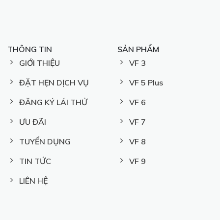
THÔNG TIN
SẢN PHẨM
GIỚI THIỆU
VF 3
ĐẶT HẸN DỊCH VỤ
VF 5 Plus
ĐĂNG KÝ LÁI THỬ
VF 6
ƯU ĐÃI
VF 7
TUYỂN DỤNG
VF 8
TIN TỨC
VF 9
LIÊN HỆ