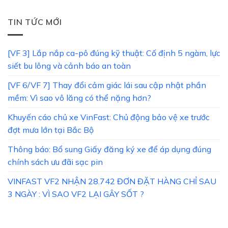
TIN TỨC MỚI
[VF 3] Lắp nắp ca-pô đúng kỹ thuật: Cố định 5 ngàm, lực
siết bu lông và cảnh báo an toàn
[VF 6/VF 7] Thay đổi cảm giác lái sau cập nhật phần
mềm: Vì sao vô lăng có thể nặng hơn?
Khuyến cáo chủ xe VinFast: Chủ động bảo vệ xe trước
đợt mưa lớn tại Bắc Bộ
Thông báo: Bổ sung Giấy đăng ký xe để áp dụng đúng
chính sách ưu đãi sạc pin
VINFAST VF2 NHẬN 28.742 ĐƠN ĐẶT HÀNG CHỈ SAU
3 NGÀY : VÌ SAO VF2 LẠI GÂY SỐT ?