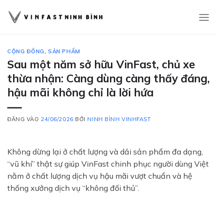
Bỏ
qua
nội
dung
CỘNG ĐỒNG
,
SẢN PHẨM
Sau một năm sở hữu VinFast, chủ xe
thừa nhận: Càng dùng càng thấy đáng,
hậu mãi không chỉ là lời hứa
ĐĂNG VÀO
24/06/2026
BỞI
NINH BÌNH VINHFAST
Không dừng lại ở chất lượng và dải sản phẩm đa dạng,
“vũ khí” thật sự giúp VinFast chinh phục người dùng Việt
nằm ở chất lượng dịch vụ hậu mãi vượt chuẩn và hệ
thống xưởng dịch vụ “không đối thủ”.