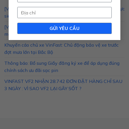
[VF 3] Lắp nắp ca-pô đúng kỹ thuật: Cố định 5 ngàm, lực
siết bu lông và cảnh báo an toàn
[VF 6/VF 7] Thay đổi cảm giác lái sau cập nhật phần
mềm: Vì sao vô lăng có thể nặng hơn?
Khuyến cáo chủ xe VinFast: Chủ động bảo vệ xe trước
đợt mưa lớn tại Bắc Bộ
Thông báo: Bổ sung Giấy đăng ký xe để áp dụng đúng
chính sách ưu đãi sạc pin
VINFAST VF2 NHẬN 28.742 ĐƠN ĐẶT HÀNG CHỈ SAU
3 NGÀY : VÌ SAO VF2 LẠI GÂY SỐT ?