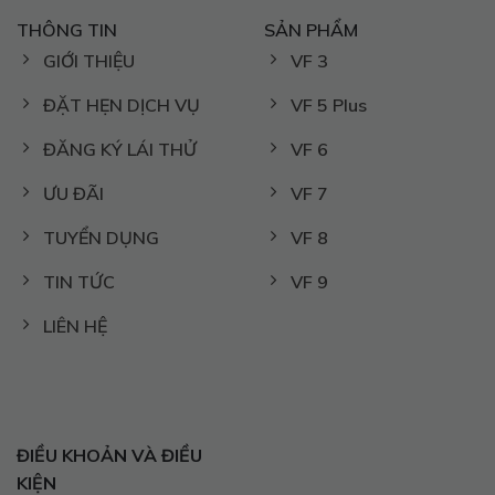
THÔNG TIN
SẢN PHẨM
GIỚI THIỆU
VF 3
ĐẶT HẸN DỊCH VỤ
VF 5 Plus
ĐĂNG KÝ LÁI THỬ
VF 6
ƯU ĐÃI
VF 7
TUYỂN DỤNG
VF 8
TIN TỨC
VF 9
LIÊN HỆ
ĐIỀU KHOẢN VÀ ĐIỀU
KIỆN