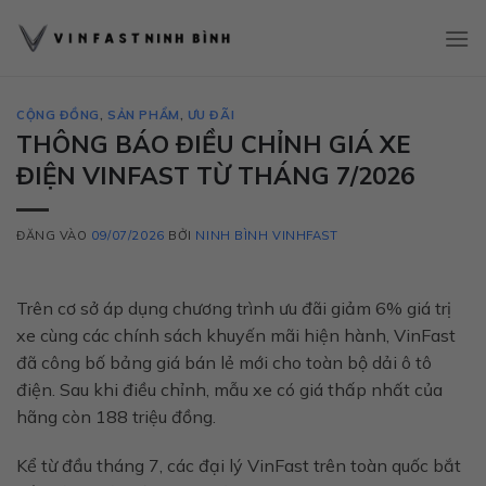
Bỏ
qua
nội
dung
CỘNG ĐỒNG
,
SẢN PHẨM
,
ƯU ĐÃI
THÔNG BÁO ĐIỀU CHỈNH GIÁ XE
ĐIỆN VINFAST TỪ THÁNG 7/2026
ĐĂNG VÀO
09/07/2026
BỞI
NINH BÌNH VINHFAST
Trên cơ sở áp dụng chương trình ưu đãi giảm 6% giá trị
xe cùng các chính sách khuyến mãi hiện hành, VinFast
đã công bố bảng giá bán lẻ mới cho toàn bộ dải ô tô
điện. Sau khi điều chỉnh, mẫu xe có giá thấp nhất của
hãng còn 188 triệu đồng.
Kể từ đầu tháng 7, các đại lý VinFast trên toàn quốc bắt