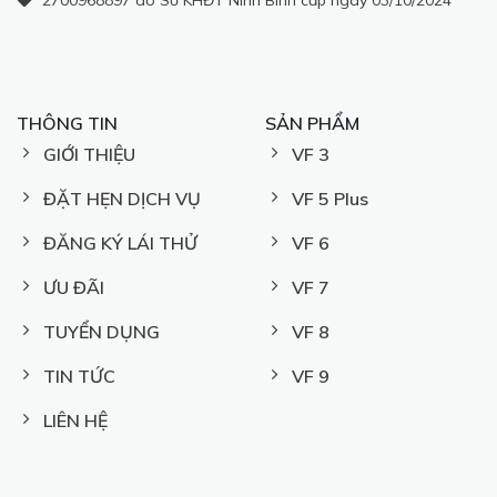
THÔNG TIN
SẢN PHẨM
GIỚI THIỆU
VF 3
ĐẶT HẸN DỊCH VỤ
VF 5 Plus
ĐĂNG KÝ LÁI THỬ
VF 6
ƯU ĐÃI
VF 7
TUYỂN DỤNG
VF 8
TIN TỨC
VF 9
LIÊN HỆ