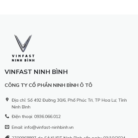
VINFAST NINH BÌNH
CÔNG TY CỔ PHẦN NINH BÌNH Ô TÔ
Địa chỉ: Số 492 Đường 30/6, Phố Phúc Trì, TP Hoa Lư, Tỉnh
Ninh Bình
Điện thoại: 0936.066.012
Email: info@vinfast-ninhbinh.vn
2700968897 do Sở KHĐT Ninh Bình cấp ngày 03/10/2024