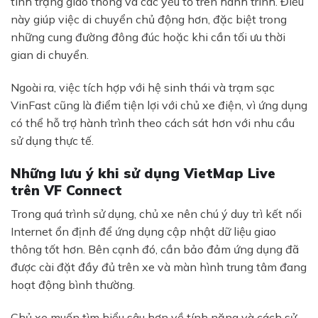
tình trạng giao thông và các yếu tố trên hành trình. Điều
này giúp việc di chuyển chủ động hơn, đặc biệt trong
những cung đường đông đúc hoặc khi cần tối ưu thời
gian di chuyển.
×
Ngoài ra, việc tích hợp với hệ sinh thái và trạm sạc
VinFast cũng là điểm tiện lợi với chủ xe điện, vì ứng dụng
có thể hỗ trợ hành trình theo cách sát hơn với nhu cầu
BÁO GIÁ LĂN BÁNH & LÁI
sử dụng thực tế.
THỬ XE
Nhận báo giá lăn bánh và lái thử xe VinFast
Những lưu ý khi sử dụng VietMap Live
trên VF Connect
Trong quá trình sử dụng, chủ xe nên chú ý duy trì kết nối
Internet ổn định để ứng dụng cập nhật dữ liệu giao
Trả hết
Trả góp
thông tốt hơn. Bên cạnh đó, cần bảo đảm ứng dụng đã
được cài đặt đầy đủ trên xe và màn hình trung tâm đang
hoạt động bình thường.
Chủ xe muốn tìm hiểu sâu hơn về tính năng và cách sử