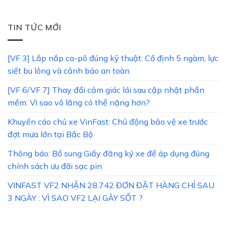
TIN TỨC MỚI
[VF 3] Lắp nắp ca-pô đúng kỹ thuật: Cố định 5 ngàm, lực
siết bu lông và cảnh báo an toàn
[VF 6/VF 7] Thay đổi cảm giác lái sau cập nhật phần
mềm: Vì sao vô lăng có thể nặng hơn?
Khuyến cáo chủ xe VinFast: Chủ động bảo vệ xe trước
đợt mưa lớn tại Bắc Bộ
Thông báo: Bổ sung Giấy đăng ký xe để áp dụng đúng
chính sách ưu đãi sạc pin
VINFAST VF2 NHẬN 28.742 ĐƠN ĐẶT HÀNG CHỈ SAU
3 NGÀY : VÌ SAO VF2 LẠI GÂY SỐT ?