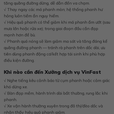
tăng quãng đường dừng, dễ dẫn đến va chạm.
√ Thay ngay các má phanh mòn; hệ thống phanh hư
hỏng luôn tiềm ẩn nguy hiểm.
√ Hiệu quả phanh có thể giảm khi má phanh ẩm ướt (sau
mưa lớn hoặc rửa xe); trong giai đoạn đầu cần đạp
mạnh hơn để bù.
√ Phanh quá nóng sẽ làm giảm ma sát và tăng đáng kể
quãng đường phanh — tránh rà phanh trên dốc dài, ưu
tiên dùng phanh động cơ/kết hợp tái sinh khi phù hợp
điều kiện đường.
Khi nào cần đến Xưởng dịch vụ VinFast
√ Nghe tiếng kêu cảnh báo từ cụm phanh hoặc cảm giác
khó dừng xe.
√ Bàn đạp mềm, hành trình dài bất thường, rung lắc khi
phanh.
√ Xe vận hành thường xuyên trong đô thị/đèo dốc và
nhận thấy hiệu quả phanh giảm.