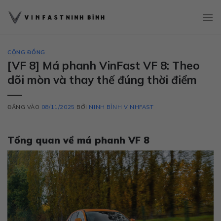
Bỏ
qua
nội
dung
CỘNG ĐỒNG
[VF 8] Má phanh VinFast VF 8: Theo
dõi mòn và thay thế đúng thời điểm
ĐĂNG VÀO
08/11/2025
BỞI
NINH BÌNH VINHFAST
Tổng quan về má phanh VF 8