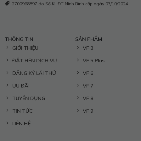
2700968897 do Sở KHĐT Ninh Bình cấp ngày 03/10/2024
THÔNG TIN
SẢN PHẨM
GIỚI THIỆU
VF 3
ĐẶT HẸN DỊCH VỤ
VF 5 Plus
ĐĂNG KÝ LÁI THỬ
VF 6
ƯU ĐÃI
VF 7
TUYỂN DỤNG
VF 8
TIN TỨC
VF 9
LIÊN HỆ