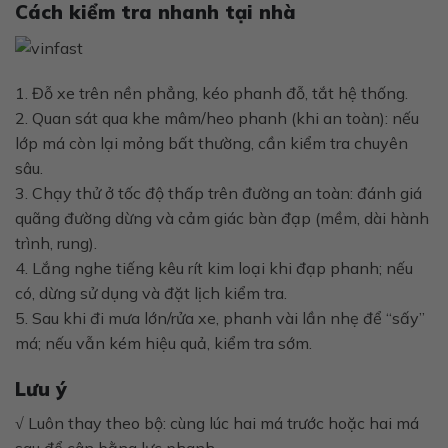
Cách kiểm tra nhanh tại nhà
1. Đỗ xe trên nền phẳng, kéo phanh đỗ, tắt hệ thống.
2. Quan sát qua khe mâm/heo phanh (khi an toàn): nếu
lớp má còn lại mỏng bất thường, cần kiểm tra chuyên
sâu.
3. Chạy thử ở tốc độ thấp trên đường an toàn: đánh giá
quãng đường dừng và cảm giác bàn đạp (mềm, dài hành
trình, rung).
4. Lắng nghe tiếng kêu rít kim loại khi đạp phanh; nếu
có, dừng sử dụng và đặt lịch kiểm tra.
5. Sau khi đi mưa lớn/rửa xe, phanh vài lần nhẹ để “sấy”
má; nếu vẫn kém hiệu quả, kiểm tra sớm.
Lưu ý
√ Luôn thay theo bộ: cùng lúc hai má trước hoặc hai má
sau để cân bằng lực phanh.