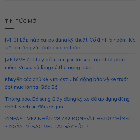
TIN TỨC MỚI
[VF 3] Lắp nắp ca-pô đúng kỹ thuật: Cố định 5 ngàm, lực
siết bu lông và cảnh báo an toàn
[VF 6/VF 7] Thay đổi cảm giác lái sau cập nhật phần
mềm: Vì sao vô lăng có thể nặng hơn?
Khuyến cáo chủ xe VinFast: Chủ động bảo vệ xe trước
đợt mưa lớn tại Bắc Bộ
Thông báo: Bổ sung Giấy đăng ký xe để áp dụng đúng
chính sách ưu đãi sạc pin
VINFAST VF2 NHẬN 28.742 ĐƠN ĐẶT HÀNG CHỈ SAU
3 NGÀY : VÌ SAO VF2 LẠI GÂY SỐT ?