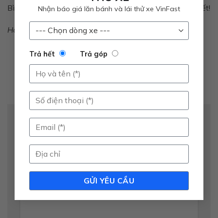
Bình
0822.03.2525
để được chăm sóc và tư vấn chi tiết!
Nhận báo giá lăn bánh và lái thử xe VinFast
Hân hạnh được phục vụ!
Trả hết
Trả góp
Để lại một bình luận
Email của bạn sẽ không được hiển thị công khai.
Các trường bắt buộc được đánh dấu
*
Bình luận
*