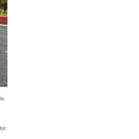
t
ài
đạt