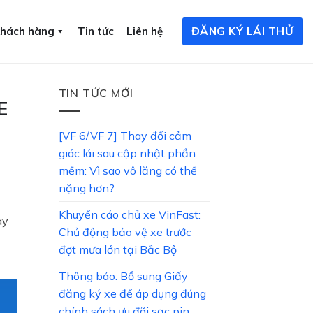
ĐĂNG KÝ LÁI THỬ
khách hàng
Tin tức
Liên hệ
TIN TỨC MỚI
E
[VF 6/VF 7] Thay đổi cảm
giác lái sau cập nhật phần
mềm: Vì sao vô lăng có thể
nặng hơn?
Khuyến cáo chủ xe VinFast:
ày
Chủ động bảo vệ xe trước
đợt mưa lớn tại Bắc Bộ
Thông báo: Bổ sung Giấy
đăng ký xe để áp dụng đúng
chính sách ưu đãi sạc pin