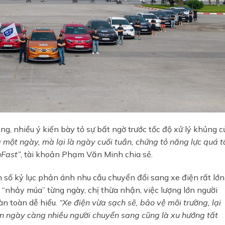
g, nhiều ý kiến bày tỏ sự bất ngờ trước tốc độ xử lý khủng c
 một ngày, mà lại là ngày cuối tuần, chứng tỏ năng
lực quá t
BÁO GIÁ LĂN BÁNH & LÁI THỬ XE
nFast”
, tài khoản Phạm Văn Minh chia sẻ.
Nhận báo giá lăn bánh và lái thử xe VinFast
 số kỷ lục phản ánh nhu cầu chuyển đổi sang xe điện rất lớn
 “nhảy múa” từng ngày, chị thừa nhận, việc lượng lớn người
n toàn dễ hiểu.
“Xe
điện vừa sạch sẽ, bảo vệ môi trường, lại
Trả hết
Trả góp
n ngày càng nhiều người chuyển sang cũng là xu hướng tất