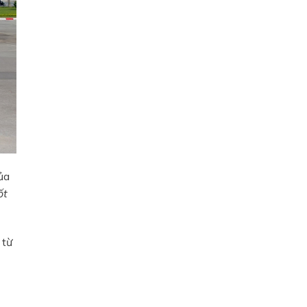
×
ủa
ốt
 từ