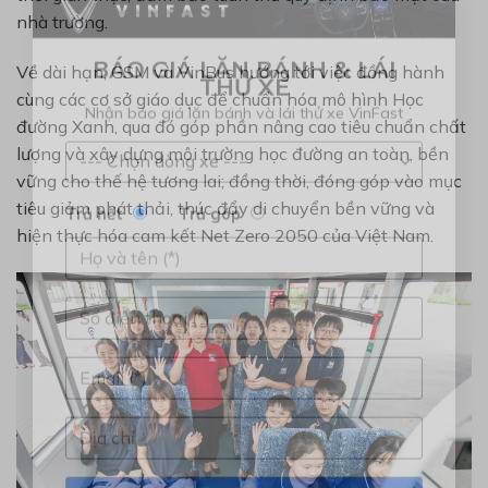
×
nhà trường.
Về dài hạn, GSM và VinBus hướng tới việc đồng hành
BÁO GIÁ LĂN BÁNH & LÁI
cùng các cơ sở giáo dục để chuẩn hóa mô hình Học
THỬ XE
đường Xanh, qua đó góp phần nâng cao tiêu chuẩn chất
Nhận báo giá lăn bánh và lái thử xe VinFast
lượng và xây dựng môi trường học đường an toàn, bền
vững cho thế hệ tương lai; đồng thời, đóng góp vào mục
tiêu giảm phát thải, thúc đẩy di chuyển bền vững và
hiện thực hóa cam kết Net Zero 2050 của Việt Nam.
Trả hết
Trả góp