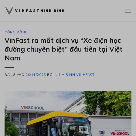
Bỏ
qua
nội
dung
CỘNG ĐỒNG
VinFast ra mắt dịch vụ “Xe điện học
đường chuyên biệt” đầu tiên tại Việt
Nam
ĐĂNG VÀO
20/11/2025
BỞI
NINH BÌNH VINHFAST