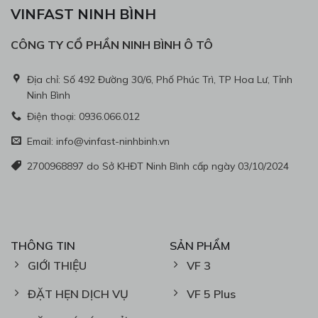
VINFAST NINH BÌNH
CÔNG TY CỔ PHẦN NINH BÌNH Ô TÔ
Địa chỉ: Số 492 Đường 30/6, Phố Phúc Trì, TP Hoa Lư, Tỉnh
Ninh Bình
Điện thoại: 0936.066.012
Email: info@vinfast-ninhbinh.vn
2700968897 do Sở KHĐT Ninh Bình cấp ngày 03/10/2024
THÔNG TIN
SẢN PHẨM
GIỚI THIỆU
VF 3
ĐẶT HẸN DỊCH VỤ
VF 5 Plus