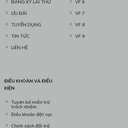
ĐĂNG KÝ LÁI THỬ
VF 6
ƯU ĐÃI
VF 7
TUYỂN DỤNG
VF 8
TIN TỨC
VF 9
LIÊN HỆ
ĐIỀU KHOẢN VÀ ĐIỀU
KIỆN
Tuyên bố miễn trừ
trách nhiệm
Điều khoản đặt cọc
Chính sách đổi trả