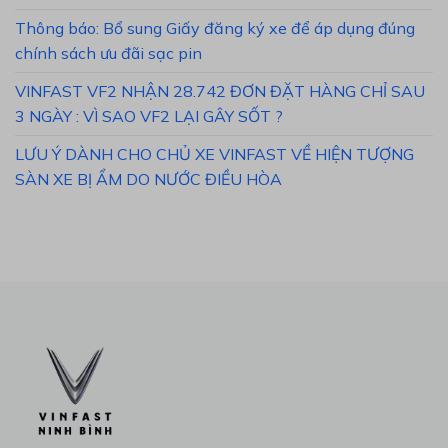
Thông báo: Bổ sung Giấy đăng ký xe để áp dụng đúng
chính sách ưu đãi sạc pin
VINFAST VF2 NHẬN 28.742 ĐƠN ĐẶT HÀNG CHỈ SAU
3 NGÀY : VÌ SAO VF2 LẠI GÂY SỐT ?
LƯU Ý DÀNH CHO CHỦ XE VINFAST VỀ HIỆN TƯỢNG
SÀN XE BỊ ẨM DO NƯỚC ĐIỀU HÒA