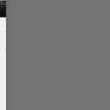
×
 dữ
 cập
í đa
thị
hát
 di
cho