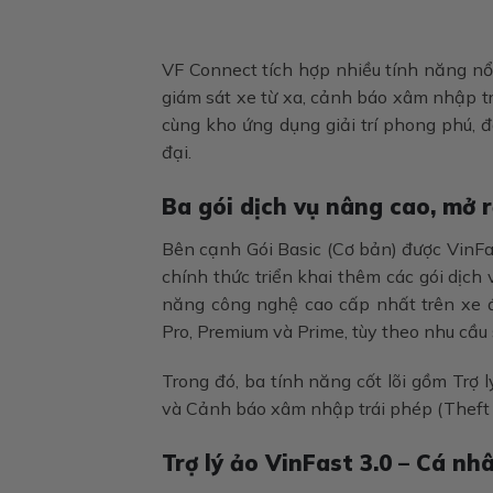
VF Connect tích hợp nhiều tính năng nổi
giám sát xe từ xa, cảnh báo xâm nhập tr
cùng kho ứng dụng giải trí phong phú, 
đại.
Ba gói dịch vụ nâng cao, mở
Bên cạnh Gói Basic (Cơ bản) được VinFas
chính thức triển khai thêm các gói dịc
năng công nghệ cao cấp nhất trên xe đ
Pro, Premium và Prime, tùy theo nhu cầu 
Trong đó, ba tính năng cốt lõi gồm Trợ l
và Cảnh báo xâm nhập trái phép (Theft Al
Trợ lý ảo VinFast 3.0 – Cá nh