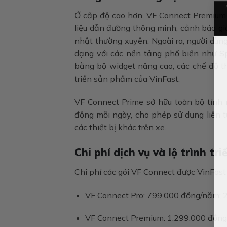
Ở cấp độ cao hơn, VF Connect Premium m
liệu dẫn đường thông minh, cảnh báo gi
nhật thường xuyên. Ngoài ra, người dùng
dạng với các nền tảng phổ biến như Sp
bằng bộ widget nâng cao, các chế độ th
triển sản phẩm của VinFast.
VF Connect Prime sở hữu toàn bộ tính 
động mỗi ngày, cho phép sử dụng liên t
các thiết bị khác trên xe.
Chi phí dịch vụ và lộ trình tri
Chi phí các gói VF Connect được VinFast
VF Connect Pro: 799.000 đồng/năm; 
VF Connect Premium: 1.299.000 đồn