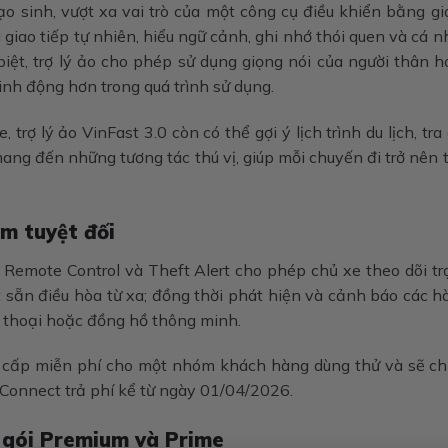
tạo sinh, vượt xa vai trò của một công cụ điều khiển bằng g
giao tiếp tự nhiên, hiểu ngữ cảnh, ghi nhớ thói quen và cá 
biệt, trợ lý ảo cho phép sử dụng giọng nói của người thân 
sinh động hơn trong quá trình sử dụng.
 trợ lý ảo VinFast 3.0 còn có thể gợi ý lịch trình du lịch, tra
mang đến những tương tác thú vị, giúp mỗi chuyến đi trở nên 
âm tuyệt đối
g Remote Control và Theft Alert cho phép chủ xe theo dõi t
ật sẵn điều hòa từ xa; đồng thời phát hiện và cảnh báo các 
ện thoại hoặc đồng hồ thông minh.
 cấp miễn phí cho một nhóm khách hàng dùng thử và sẽ ch
 Connect trả phí kể từ ngày 01/04/2026.
 gói Premium và Prime