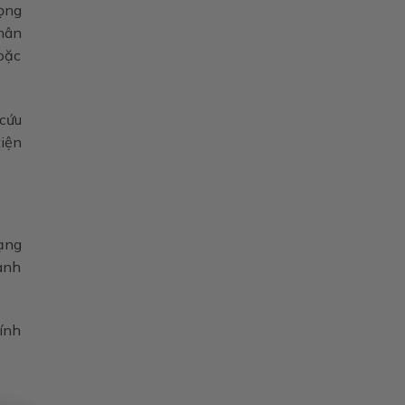
iọng
nhân
hoặc
 cứu
tiện
rạng
hành
ính