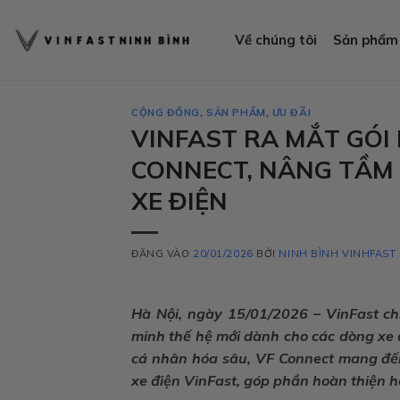
Bỏ
qua
Về chúng tôi
Sản phẩm
nội
dung
CỘNG ĐỒNG
,
SẢN PHẨM
,
ƯU ĐÃI
VINFAST RA MẮT GÓI
CONNECT, NÂNG TẦM 
XE ĐIỆN
ĐĂNG VÀO
20/01/2026
BỞI
NINH BÌNH VINHFAST
Hà Nội, ngày 15/01/2026 – VinFast ch
minh thế hệ mới dành cho các dòng xe đ
cá nhân hóa sâu, VF Connect mang đến 
xe điện VinFast, góp phần hoàn thiện h