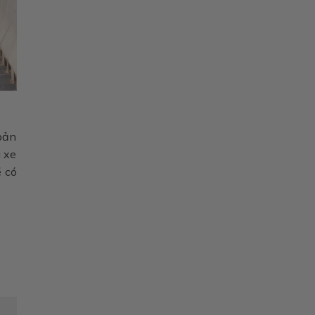
 bản
 xe
 có