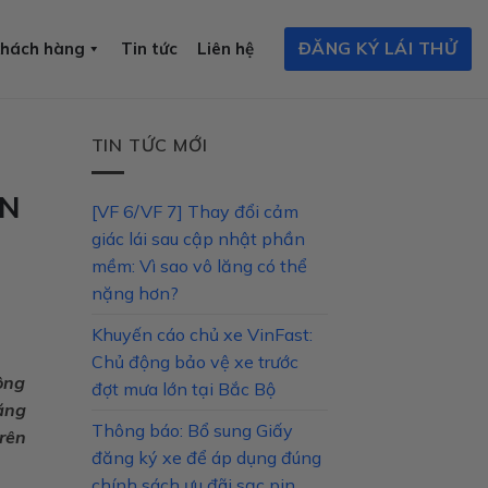
ĐĂNG KÝ LÁI THỬ
khách hàng
Tin tức
Liên hệ
TIN TỨC MỚI
ÊN
[VF 6/VF 7] Thay đổi cảm
giác lái sau cập nhật phần
mềm: Vì sao vô lăng có thể
nặng hơn?
Khuyến cáo chủ xe VinFast:
Chủ động bảo vệ xe trước
ông
đợt mưa lớn tại Bắc Bộ
ăng
Thông báo: Bổ sung Giấy
rên
đăng ký xe để áp dụng đúng
chính sách ưu đãi sạc pin