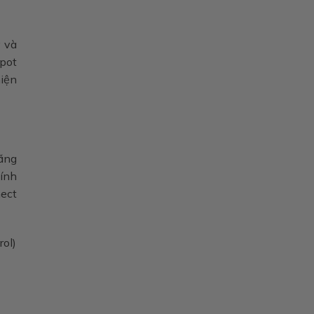
ý và
spot
iện
hãng
tính
ect
rol)