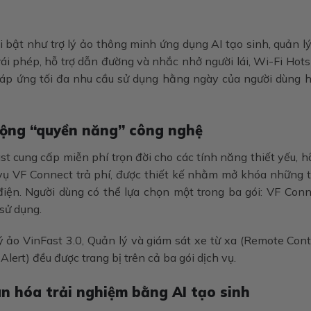
 bật như trợ lý ảo thông minh ứng dụng AI tạo sinh, quản l
ái phép, hỗ trợ dẫn đường và nhắc nhở người lái, Wi-Fi Hot
đáp ứng tối đa nhu cầu sử dụng hằng ngày của người dùng h
 rộng “quyền năng” công nghệ
t cung cấp miễn phí trọn đời cho các tính năng thiết yếu, 
h vụ VF Connect trả phí, được thiết kế nhằm mở khóa những 
iện. Người dùng có thể lựa chọn một trong ba gói: VF Conn
sử dụng.
ý ảo VinFast 3.0, Quản lý và giám sát xe từ xa (Remote Cont
ert) đều được trang bị trên cả ba gói dịch vụ.
ân hóa trải nghiệm bằng AI tạo sinh